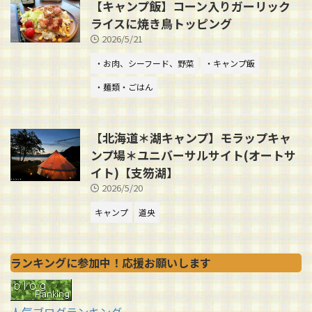
【キャンプ飯】コーン入りガーリック
ライスに焼き鳥トッピング
2026/5/21
・お肉、シーフード、野菜
・キャンプ飯
・麺類・ごはん
【北海道＊湖キャンプ】モラップキャ
ンプ場＊ユニバーサルサイト(オートサ
イト)【支笏湖】
2026/5/20
キャンプ
道央
ランキングに参加中！応援お願いします