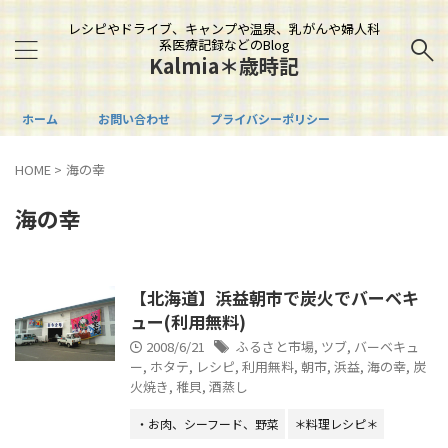
レシピやドライブ、キャンプや温泉、乳がんや婦人科
系医療記録などのBlog
Kalmia＊歳時記
ホーム
お問い合わせ
プライバシーポリシー
HOME
>
海の幸
海の幸
【北海道】浜益朝市で炭火でバーベキ
ュー(利用無料)
2008/6/21
ふるさと市場
,
ツブ
,
バーベキュ
ー
,
ホタテ
,
レシピ
,
利用無料
,
朝市
,
浜益
,
海の幸
,
炭
火焼き
,
稚貝
,
酒蒸し
・お肉、シーフード、野菜
＊料理レシピ＊