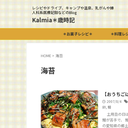
レシピやドライブ、キャンプや温泉、乳がんや婦
人科系医療記録などのBlog
Kalmia＊歳時記
＊お菓子レシピ＊
＊料理レ
HOME
>
海苔
海苔
【おうちご
2007/8/4
卵
,
鰻
土用丑の日は過
鰻が苦手で、 
の愛知県の郷土料