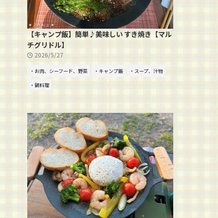
【キャンプ飯】簡単♪美味しい すき焼き【マル
チグリドル】
2026/5/27
・お肉、シーフード、野菜
・キャンプ飯
・スープ、汁物
・鍋料理