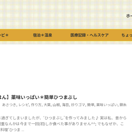
ホ
シピ＊
宿泊＊温泉
医療記録・ヘルスケア
ちょ
はん】薬味いっぱい＊簡単ひつまぶし
あさつき
,
レシピ
,
作り方
,
大葉
,
山椒
,
海苔
,
炒りゴマ
,
簡単
,
薬味いっぱい
,
錦糸
ぎてしまいましたが、‘ひつまぶし’を作ってみました♪ 実は私、昔から
鰻重なんかは今まで一回(初)しか食べた事がありません^^; でもなぜか、こ
理‘ひつま ...