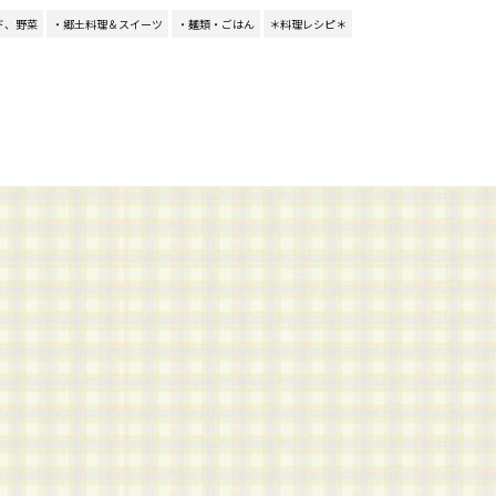
ド、野菜
・郷土料理＆スイーツ
・麺類・ごはん
＊料理レシピ＊