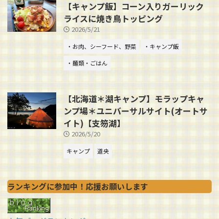
【キャンプ飯】コーン入りガーリック
ライスに焼き鳥トッピング
2026/5/21
・お肉、シーフード、野菜
・キャンプ飯
・麺類・ごはん
【北海道＊湖キャンプ】モラップキャ
ンプ場＊ユニバーサルサイト(オートサ
イト)【支笏湖】
2026/5/20
キャンプ
道央
ランキングに参加中！応援お願いします