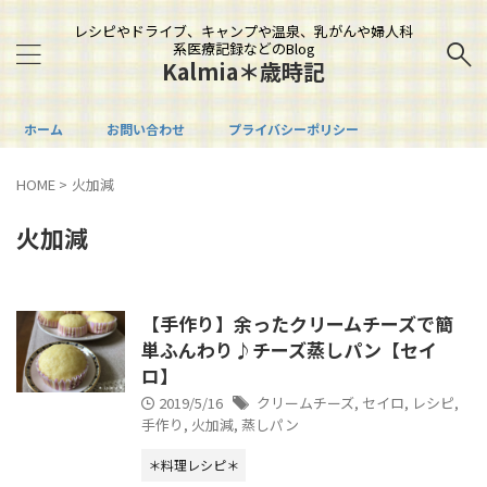
レシピやドライブ、キャンプや温泉、乳がんや婦人科
系医療記録などのBlog
Kalmia＊歳時記
ホーム
お問い合わせ
プライバシーポリシー
HOME
>
火加減
火加減
【手作り】余ったクリームチーズで簡
単ふんわり♪チーズ蒸しパン【セイ
ロ】
2019/5/16
クリームチーズ
,
セイロ
,
レシピ
,
手作り
,
火加減
,
蒸しパン
＊料理レシピ＊