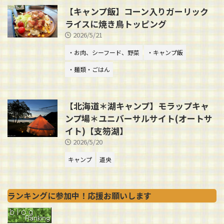
【キャンプ飯】コーン入りガーリック
ライスに焼き鳥トッピング
2026/5/21
・お肉、シーフード、野菜
・キャンプ飯
・麺類・ごはん
【北海道＊湖キャンプ】モラップキャ
ンプ場＊ユニバーサルサイト(オートサ
イト)【支笏湖】
2026/5/20
キャンプ
道央
ランキングに参加中！応援お願いします