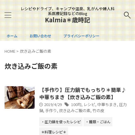
レシピやドライブ、キャンプや温泉、乳がんや婦人科
系医療記録などのBlog
Kalmia＊歳時記
ホーム
お問い合わせ
プライバシーポリシー
HOME
>
炊き込みご飯の素
炊き込みご飯の素
【手作り】圧力鍋でもっちり＊簡単♪
中華ちまき【炊き込みご飯の素】
2019/4/29
100均
,
レシピ
,
中華ちまき
,
圧力
鍋
,
手作り
,
炊き込みご飯の素
,
竹の皮
・圧力鍋を使ったレシピ
・麺類・ごはん
＊料理レシピ＊