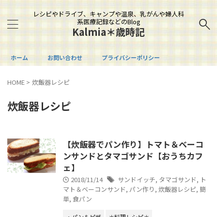
レシピやドライブ、キャンプや温泉、乳がんや婦人科
系医療記録などのBlog
Kalmia＊歳時記
ホーム
お問い合わせ
プライバシーポリシー
HOME
>
炊飯器レシピ
炊飯器レシピ
【炊飯器でパン作り】トマト＆ベーコ
ンサンドとタマゴサンド【おうちカフ
ェ】
2018/11/14
サンドイッチ
,
タマゴサンド
,
ト
マト＆ベーコンサンド
,
パン作り
,
炊飯器レシピ
,
簡
単
,
食パン
・パン＆ピザ
＊料理レシピ＊