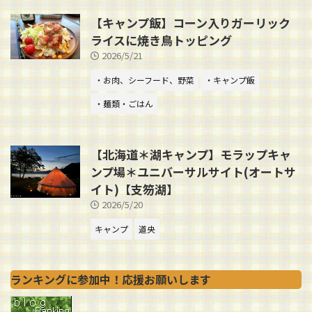
【キャンプ飯】コーン入りガーリック
ライスに焼き鳥トッピング
2026/5/21
・お肉、シーフード、野菜
・キャンプ飯
・麺類・ごはん
【北海道＊湖キャンプ】モラップキャ
ンプ場＊ユニバーサルサイト(オートサ
イト)【支笏湖】
2026/5/20
キャンプ
道央
ランキングに参加中！応援お願いします