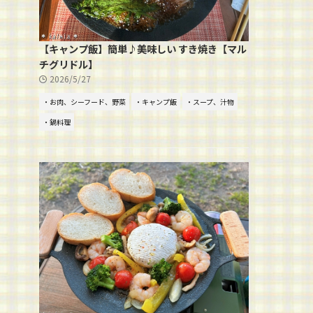
【キャンプ飯】簡単♪美味しい すき焼き【マル
チグリドル】
2026/5/27
・お肉、シーフード、野菜
・キャンプ飯
・スープ、汁物
・鍋料理