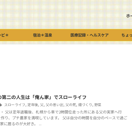
ホ
シピ＊
宿泊＊温泉
医療記録・ヘルスケア
ちょ
の第二の人生は「俺ん家」でスローライフ
スローライフ
,
定年後
,
父
,
父の思い出
,
父の死
,
畑づくり
,
野菜
・ 父は定年退職後、札幌から車で2時間位走った所にある父の実家へ行
を作り、プチ農家を満喫しています。 父は自分の時間を自分のペースで過ご
に居るのが大好き。 ...