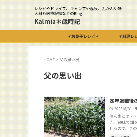
レシピやドライブ、キャンプや温泉、乳がんや婦
人科系医療記録などのBlog
Kalmia＊歳時記
＊お菓子レシピ＊
＊料理レ
HOME
>
父の思い出
父の思い出
定年退職後
2008/8/31
俺ん家とは・・
き、 趣味で畑
せるので、この家