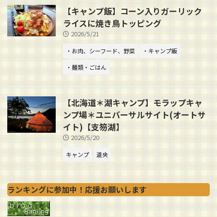
【キャンプ飯】コーン入りガーリック
ライスに焼き鳥トッピング
2026/5/21
・お肉、シーフード、野菜
・キャンプ飯
・麺類・ごはん
【北海道＊湖キャンプ】モラップキャ
ンプ場＊ユニバーサルサイト(オートサ
イト)【支笏湖】
2026/5/20
キャンプ
道央
ランキングに参加中！応援お願いします