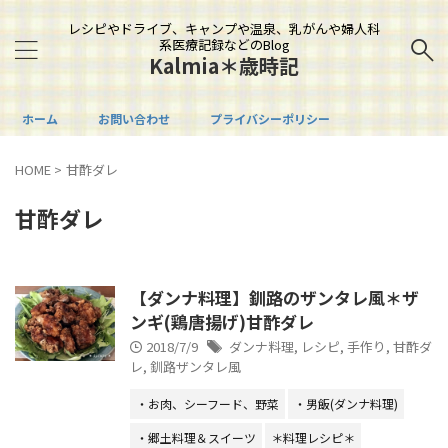
レシピやドライブ、キャンプや温泉、乳がんや婦人科
系医療記録などのBlog
Kalmia＊歳時記
ホーム
お問い合わせ
プライバシーポリシー
HOME
>
甘酢ダレ
甘酢ダレ
【ダンナ料理】釧路のザンタレ風＊ザ
ンギ(鶏唐揚げ)甘酢ダレ
2018/7/9
ダンナ料理
,
レシピ
,
手作り
,
甘酢ダ
レ
,
釧路ザンタレ風
・お肉、シーフード、野菜
・男飯(ダンナ料理)
・郷土料理＆スイーツ
＊料理レシピ＊