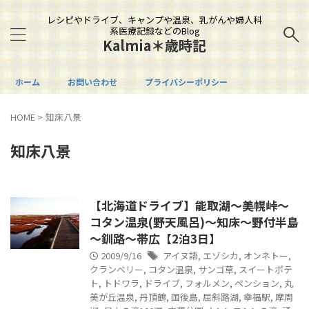
レシピやドライブ、キャンプや温泉、乳がんや婦人科
系医療記録などのBlog
Kalmia＊歳時記
ホーム
お問い合わせ
プライバシーポリシー
HOME
>
知床八景
知床八景
【北海道ドライブ】能取湖～美幌峠～
コタン温泉(野天風呂)～知床～野付半島
～釧路～帯広【2泊3日】
2009/9/16
アイヌ語
,
エゾシカ
,
オンネトー
,
クランベリー
,
コタン温泉
,
サンゴ草
,
スイートポテ
ト
,
トドワラ
,
ドライブ
,
フォルメン
,
ペンション
,
丸
美が丘温泉
,
丹頂鶴
,
国後島
,
屈斜路湖
,
幸福駅
,
摩周