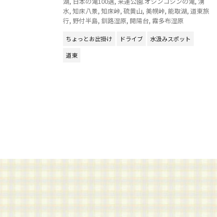
湖
,
日本の滝100選
,
来運公園.オシンコシンの滝
,
湧
水
,
知床八景
,
知床峠
,
硫黄山
,
美幌峠
,
能取湖
,
道東旅
行
,
野付半島
,
釧路湿原
,
開陽台
,
霧多布湿原
ちょっとお出掛け
ドライブ
水汲みスポット
道東