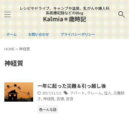
レシピやドライブ、キャンプや温泉、乳がんや婦人科
系医療記録などのBlog
Kalmia＊歳時記
ホーム
お問い合わせ
プライバシーポリシー
HOME
>
神経質
神経質
一年に起った災難＆引っ越し後
2017/11/12
アパート
,
クレーム
,
住人
,
災難続
き
,
神経質
,
苦情
,
足音
色～んな話