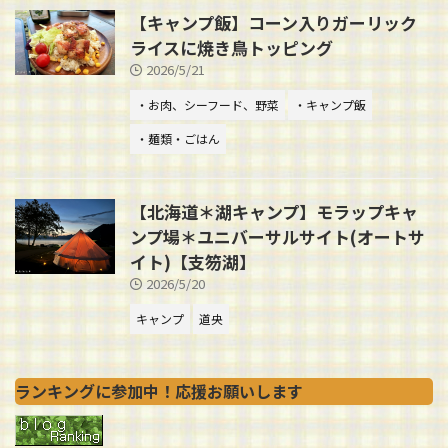
【キャンプ飯】コーン入りガーリック
ライスに焼き鳥トッピング
2026/5/21
・お肉、シーフード、野菜
・キャンプ飯
・麺類・ごはん
【北海道＊湖キャンプ】モラップキャ
ンプ場＊ユニバーサルサイト(オートサ
イト)【支笏湖】
2026/5/20
キャンプ
道央
ランキングに参加中！応援お願いします