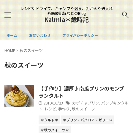
レシピやドライブ、キャンプや温泉、乳がんや婦人科
系医療記録などのBlog
Kalmia＊歳時記
ホーム
お問い合わせ
プライバシーポリシー
HOME
>
秋のスイーツ
秋のスイーツ
【手作り】濃厚♪南瓜プリンのモンブ
ランタルト
2019/10/23
カボチャプリン
,
パンプキンタル
ト
,
レシピ
,
手作り
,
秋のスイーツ
＊タルト＊
＊プリン・ババロア・ゼリー＊
＊秋のスイーツ＊