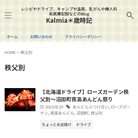
レシピやドライブ、キャンプや温泉、乳がんや婦人科
系医療記録などのBlog
Kalmia＊歳時記
ホーム
お問い合わせ
プライバシーポリシー
HOME
>
秩父別
秩父別
【北海道ドライブ】ローズガーデン秩
父別～沼田町夜高あんどん祭り
2010/8/29
あんどんぶつけ合い
,
ローズガー
デン
,
夜高あんどん
,
沼田町
,
秩父別
ちょっとお出掛け
ドライブ