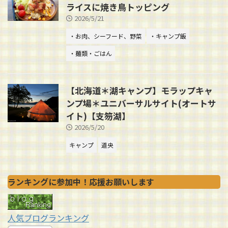
ライスに焼き鳥トッピング
2026/5/21
・お肉、シーフード、野菜
・キャンプ飯
・麺類・ごはん
【北海道＊湖キャンプ】モラップキャ
ンプ場＊ユニバーサルサイト(オートサ
イト)【支笏湖】
2026/5/20
キャンプ
道央
ランキングに参加中！応援お願いします
人気ブログランキング