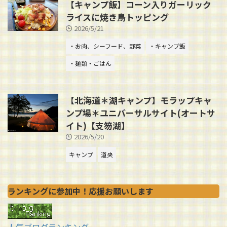
【キャンプ飯】コーン入りガーリック
ライスに焼き鳥トッピング
2026/5/21
・お肉、シーフード、野菜
・キャンプ飯
・麺類・ごはん
【北海道＊湖キャンプ】モラップキャ
ンプ場＊ユニバーサルサイト(オートサ
イト)【支笏湖】
2026/5/20
キャンプ
道央
ランキングに参加中！応援お願いします