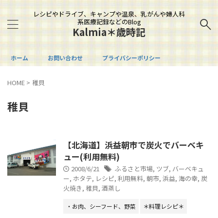
レシピやドライブ、キャンプや温泉、乳がんや婦人科
系医療記録などのBlog
Kalmia＊歳時記
ホーム
お問い合わせ
プライバシーポリシー
HOME
>
稚貝
稚貝
【北海道】浜益朝市で炭火でバーベキ
ュー(利用無料)
2008/6/21
ふるさと市場
,
ツブ
,
バーベキュ
ー
,
ホタテ
,
レシピ
,
利用無料
,
朝市
,
浜益
,
海の幸
,
炭
火焼き
,
稚貝
,
酒蒸し
・お肉、シーフード、野菜
＊料理レシピ＊