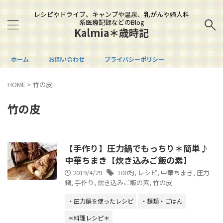
レシピやドライブ、キャンプや温泉、乳がんや婦人科
系医療記録などのBlog
Kalmia＊歳時記
ホーム
お問い合わせ
プライバシーポリシー
HOME
>
竹の皮
竹の皮
【手作り】圧力鍋でもっちり＊簡単♪
中華ちまき【炊き込みご飯の素】
2019/4/29
100均
,
レシピ
,
中華ちまき
,
圧力
鍋
,
手作り
,
炊き込みご飯の素
,
竹の皮
・圧力鍋を使ったレシピ
・麺類・ごはん
＊料理レシピ＊