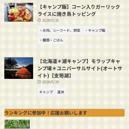
【キャンプ飯】コーン入りガーリック
ライスに焼き鳥トッピング
2026/5/21
・お肉、シーフード、野菜
・キャンプ飯
・麺類・ごはん
【北海道＊湖キャンプ】モラップキャ
ンプ場＊ユニバーサルサイト(オートサ
イト)【支笏湖】
2026/5/20
キャンプ
道央
ランキングに参加中！応援お願いします