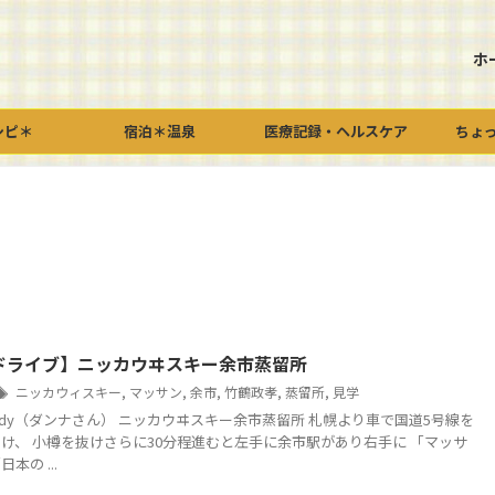
ホ
シピ＊
宿泊＊温泉
医療記録・ヘルスケア
ちょ
ドライブ】ニッカウヰスキー余市蒸留所
ニッカウィスキー
,
マッサン
,
余市
,
竹鶴政孝
,
蒸留所
,
見学
y：Andy（ダンナさん） ニッカウヰスキー余市蒸留所 札幌より車で国道5号線を
け、 小樽を抜けさらに30分程進むと左手に余市駅があり右手に 「マッサ
本の ...