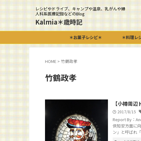
レシピやドライブ、キャンプや温泉、乳がんや婦
人科系医療記録などのBlog
Kalmia＊歳時記
＊お菓子レシピ＊
＊料理レ
HOME
>
竹鶴政孝
竹鶴政孝
【小樽周辺
2017/8/15
Report B
倶知安方面に向
ン」と呼ばれ「日