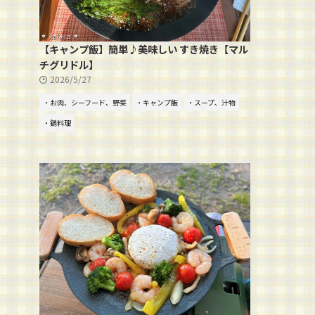
【キャンプ飯】簡単♪美味しい すき焼き【マル
チグリドル】
2026/5/27
・お肉、シーフード、野菜
・キャンプ飯
・スープ、汁物
・鍋料理