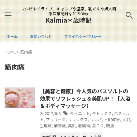
レシピやドライブ、キャンプや温泉、乳がんや婦人科
系医療記録などのBlog
Kalmia＊歳時記
ホーム
お問い合わせ
プライバシーポリシー
HOME
>
筋肉痛
筋肉痛
【美容と健康】今人気のバスソルトの
効果でリフレッシュ＆美肌UP！【入浴
＆ボディマッサージ】
2017/6/8
ダイエット
,
デトックス
,
バスソル
ト
,
マッサージ
,
リラックス
,
リンパ
,
不眠改善
,
入浴
,
生理痛
,
筋肉痛
,
美肌
,
老廃物
,
肩こり
,
腰痛
医療記録・ヘルスケア
色～んな話