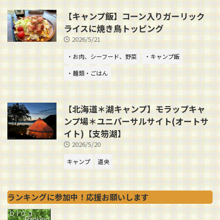
【キャンプ飯】コーン入りガーリック
ライスに焼き鳥トッピング
2026/5/21
・お肉、シーフード、野菜
・キャンプ飯
・麺類・ごはん
【北海道＊湖キャンプ】モラップキャ
ンプ場＊ユニバーサルサイト(オートサ
イト)【支笏湖】
2026/5/20
キャンプ
道央
ランキングに参加中！応援お願いします