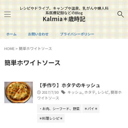
レシピやドライブ、キャンプや温泉、乳がんや婦人科
系医療記録などのBlog
Kalmia＊歳時記
ホーム
お問い合わせ
プライバシーポリシー
HOME
>
簡単ホワイトソース
簡単ホワイトソース
【手作り】ホタテのキッシュ
2017/7/30
キッシュ
,
ホタテ
,
レシピ
,
簡単ホ
ワイトソース
・お肉、シーフード、野菜
＊パイ＊
＊料理レシピ＊