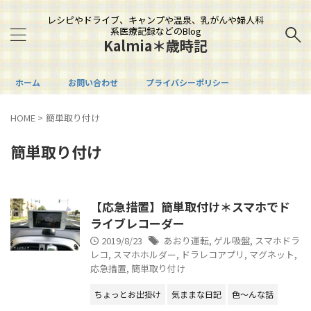
レシピやドライブ、キャンプや温泉、乳がんや婦人科
系医療記録などのBlog
Kalmia＊歳時記
ホーム
お問い合わせ
プライバシーポリシー
HOME
>
簡単取り付け
簡単取り付け
【応急措置】簡単取付け＊スマホでド
ライブレコーダー
2019/8/23
あおり運転
,
ゲル吸盤
,
スマホドラ
レコ
,
スマホホルダー
,
ドラレコアプリ
,
マグネット
,
応急措置
,
簡単取り付け
ちょっとお出掛け
気ままな日記
色～んな話