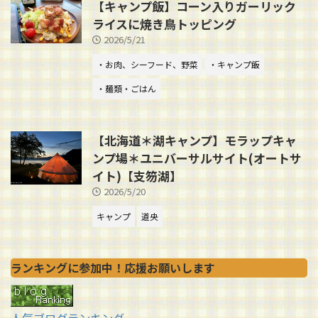
【キャンプ飯】コーン入りガーリック
ライスに焼き鳥トッピング
2026/5/21
・お肉、シーフード、野菜
・キャンプ飯
・麺類・ごはん
【北海道＊湖キャンプ】モラップキャ
ンプ場＊ユニバーサルサイト(オートサ
イト)【支笏湖】
2026/5/20
キャンプ
道央
ランキングに参加中！応援お願いします