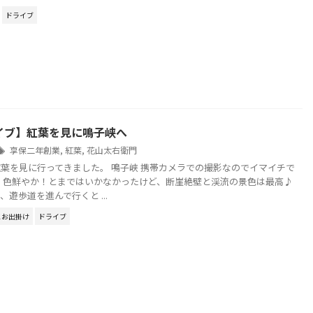
ドライブ
イブ】紅葉を見に鳴子峡へ
享保二年創業
,
紅葉
,
花山太右衛門
葉を見に行ってきました。 鳴子峡 携帯カメラでの撮影なのでイマイチで
、色鮮やか！とまではいかなかったけど、断崖絶壁と渓流の景色は最高♪
遊歩道を進んで行くと ...
とお出掛け
ドライブ