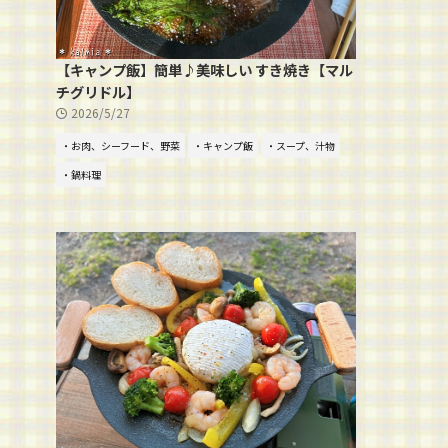
【キャンプ飯】簡単♪美味しい すき焼き【マル
チグリドル】
2026/5/27
・お肉、シーフード、野菜
・キャンプ飯
・スープ、汁物
・鍋料理