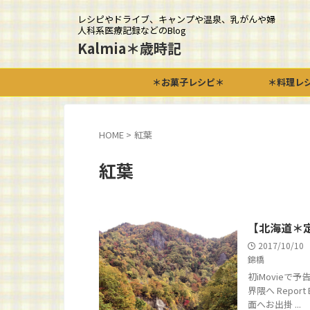
レシピやドライブ、キャンプや温泉、乳がんや婦
人科系医療記録などのBlog
Kalmia＊歳時記
＊お菓子レシピ＊
＊料理レ
HOME
>
紅葉
紅葉
【北海道＊
2017/10/10
錦橋
初iMovieで
界隈へ Repo
面へお出掛 ...