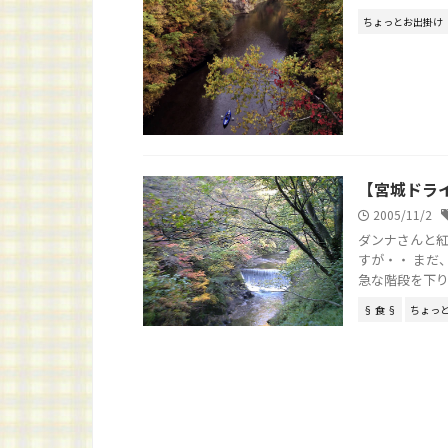
ちょっとお出掛け
【宮城ドラ
2005/11/2
ダンナさんと紅
すが・・ まだ
急な階段を下り、
§ 食 §
ちょっ