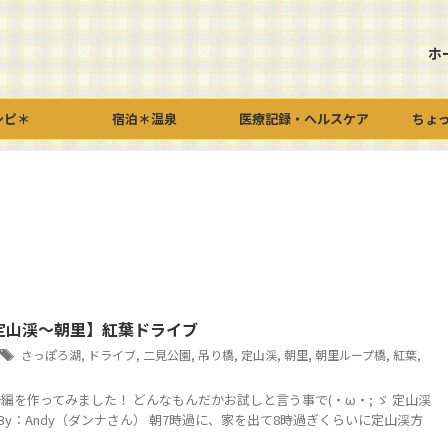
ホ
シピ＊
宿泊＊温泉
医療記録・ヘルスケア
ちょ
定山渓～朝里】紅葉ドライブ
さっぽろ湖
,
ドライブ
,
二見公園
,
吊り橋
,
定山渓
,
朝里
,
朝里ループ橋
,
紅葉
,
予告編を作ってみました！ どんなもんだかお試しと言う事で(・ω・; ゞ 定山渓
rt By：Andy（ダンナさん） 朝7時過に、家を出て8時過ぎくらいに定山渓方