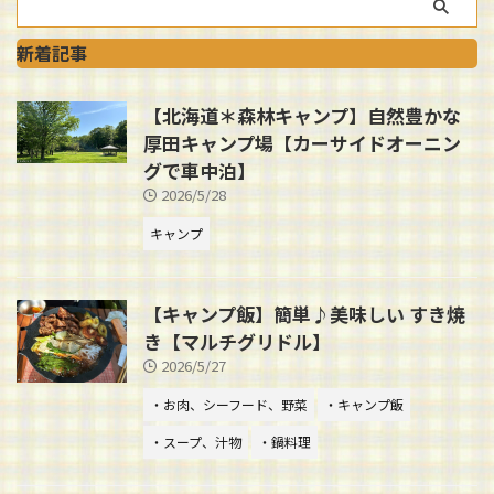
新着記事
【北海道＊森林キャンプ】自然豊かな
厚田キャンプ場【カーサイドオーニン
グで車中泊】
2026/5/28
キャンプ
【キャンプ飯】簡単♪美味しい すき焼
き【マルチグリドル】
2026/5/27
・お肉、シーフード、野菜
・キャンプ飯
・スープ、汁物
・鍋料理