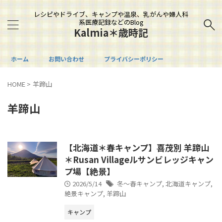
レシピやドライブ、キャンプや温泉、乳がんや婦人科
系医療記録などのBlog
Kalmia＊歳時記
ホーム
お問い合わせ
プライバシーポリシー
HOME
>
羊蹄山
羊蹄山
【北海道＊春キャンプ】喜茂別 羊蹄山
＊Rusan Villageルサンビレッジキャン
プ場【絶景】
2026/5/14
冬～春キャンプ
,
北海道キャンプ
,
絶景キャンプ
,
羊蹄山
キャンプ