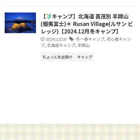
【
キャンプ】北海道 喜茂別 羊蹄山
(蝦夷富士)＊ Rusan Village(ルサン ビ
レッジ)【2024.12月冬キャンプ】
2024/12/18
冬～春キャンプ
,
初心者キャン
プ
,
北海道キャンプ
,
羊蹄山
ちょっとお出掛け
キャンプ