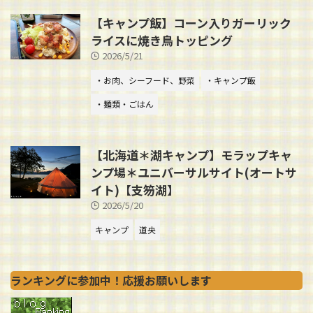
【キャンプ飯】コーン入りガーリック
ライスに焼き鳥トッピング
2026/5/21
・お肉、シーフード、野菜
・キャンプ飯
・麺類・ごはん
【北海道＊湖キャンプ】モラップキャ
ンプ場＊ユニバーサルサイト(オートサ
イト)【支笏湖】
2026/5/20
キャンプ
道央
ランキングに参加中！応援お願いします