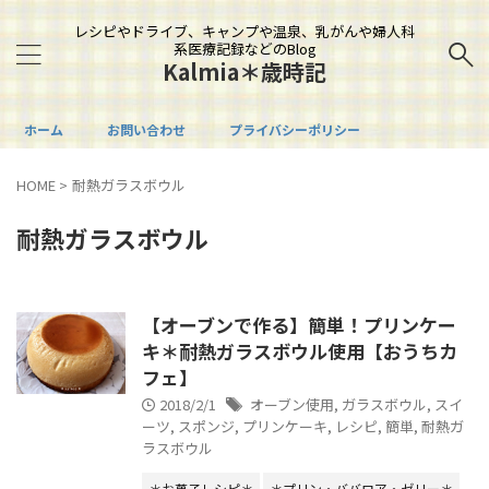
レシピやドライブ、キャンプや温泉、乳がんや婦人科
系医療記録などのBlog
Kalmia＊歳時記
ホーム
お問い合わせ
プライバシーポリシー
HOME
>
耐熱ガラスボウル
耐熱ガラスボウル
【オーブンで作る】簡単！プリンケー
キ＊耐熱ガラスボウル使用【おうちカ
フェ】
2018/2/1
オーブン使用
,
ガラスボウル
,
スイ
ーツ
,
スポンジ
,
プリンケーキ
,
レシピ
,
簡単
,
耐熱ガ
ラスボウル
＊お菓子レシピ＊
＊プリン・ババロア・ゼリー＊