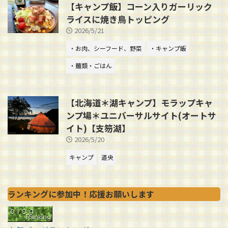
【キャンプ飯】コーン入りガーリック
ライスに焼き鳥トッピング
2026/5/21
・お肉、シーフード、野菜
・キャンプ飯
・麺類・ごはん
【北海道＊湖キャンプ】モラップキャ
ンプ場＊ユニバーサルサイト(オートサ
イト)【支笏湖】
2026/5/20
キャンプ
道央
ランキングに参加中！応援お願いします