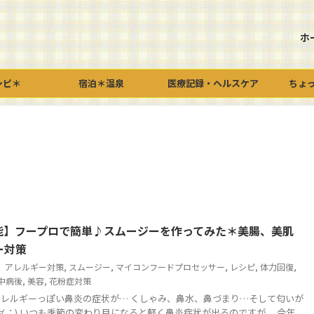
ホ
シピ＊
宿泊＊温泉
医療記録・ヘルスケア
ちょ
能】フープロで簡単♪スムージーを作ってみた＊美腸、美肌
ー対策
アレルギー対策
,
スムージー
,
マイコンフードプロセッサー
,
レシピ
,
体力回復
,
中病後
,
美容
,
花粉症対策
レルギーっぽい鼻炎の症状が… くしゃみ、鼻水、鼻づまり…そして匂いが
；∀；) いつも季節の変わり目になると軽く鼻炎症状が出るのですが、 今年