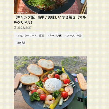
【キャンプ飯】簡単♪美味しい すき焼き【マル
チグリドル】
2026/5/27
・お肉、シーフード、野菜
・キャンプ飯
・スープ、汁物
・鍋料理