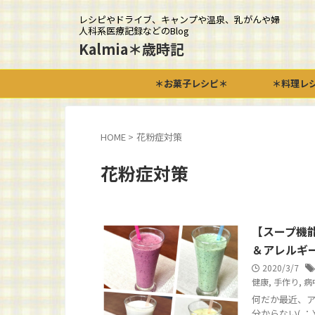
レシピやドライブ、キャンプや温泉、乳がんや婦
人科系医療記録などのBlog
Kalmia＊歳時記
＊お菓子レシピ＊
＊料理レ
HOME
>
花粉症対策
花粉症対策
【スープ機
＆アレルギ
2020/3/7
健康
,
手作り
,
病
何だか最近、ア
分からない( 