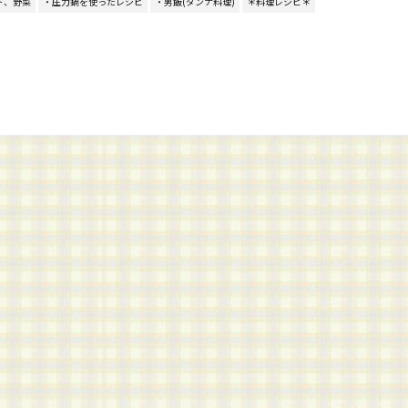
ド、野菜
・圧力鍋を使ったレシピ
・男飯(ダンナ料理)
＊料理レシピ＊