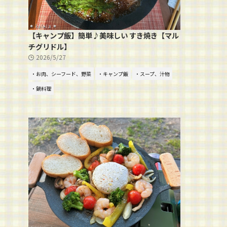
【キャンプ飯】簡単♪美味しい すき焼き【マル
チグリドル】
2026/5/27
・お肉、シーフード、野菜
・キャンプ飯
・スープ、汁物
・鍋料理