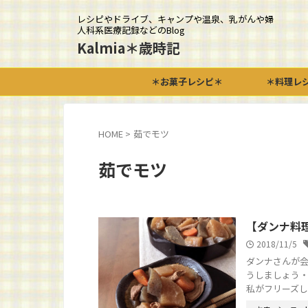
レシピやドライブ、キャンプや温泉、乳がんや婦
人科系医療記録などのBlog
Kalmia＊歳時記
＊お菓子レシピ＊
＊料理レ
HOME
>
茹でモツ
茹でモツ
【ダンナ料
2018/11/5
ダンナさんが会
うしましょう・
私がフリーズして