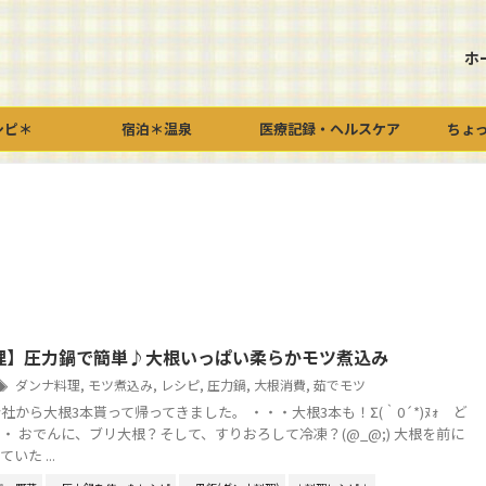
ホ
シピ＊
宿泊＊温泉
医療記録・ヘルスケア
ちょ
理】圧力鍋で簡単♪大根いっぱい柔らかモツ煮込み
ダンナ料理
,
モツ煮込み
,
レシピ
,
圧力鍋
,
大根消費
,
茹でモツ
社から大根3本貰って帰ってきました。 ・・・大根3本も！Σ(｀0´*)ﾇｫ ど
・ おでんに、ブリ大根？そして、すりおろして冷凍？(@_@;) 大根を前に
いた ...