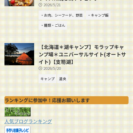
2026/5/21
・お肉、シーフード、野菜
・キャンプ飯
・麺類・ごはん
【北海道＊湖キャンプ】モラップキャ
ンプ場＊ユニバーサルサイト(オートサ
イト)【支笏湖】
2026/5/20
キャンプ
道央
ランキングに参加中！応援お願いします
人気ブログランキング