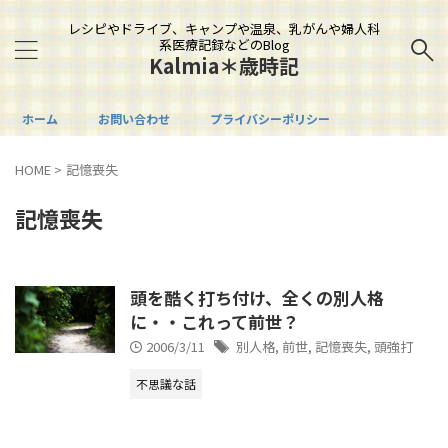
レシピやドライブ、キャンプや温泉、乳がんや婦人科
系医療記録などのBlog
Kalmia＊歳時記
ホーム
お問い合わせ
プライバシーポリシー
HOME
>
記憶喪失
記憶喪失
頭を酷く打ち付け、全くの別人格
に・・これって前世？
2006/3/11
別人格
,
前世
,
記憶喪失
,
頭強打
不思議な話