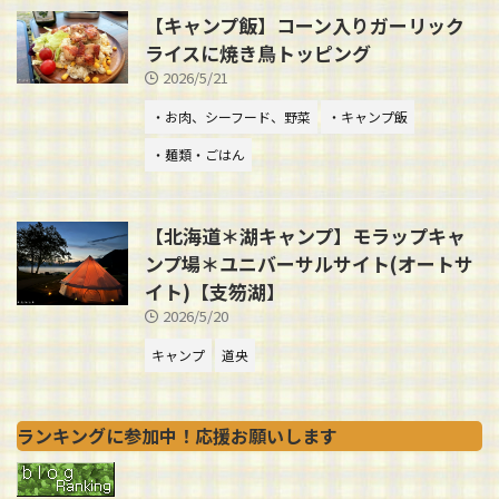
【キャンプ飯】コーン入りガーリック
ライスに焼き鳥トッピング
2026/5/21
・お肉、シーフード、野菜
・キャンプ飯
・麺類・ごはん
【北海道＊湖キャンプ】モラップキャ
ンプ場＊ユニバーサルサイト(オートサ
イト)【支笏湖】
2026/5/20
キャンプ
道央
ランキングに参加中！応援お願いします