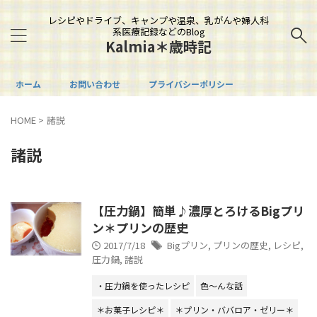
レシピやドライブ、キャンプや温泉、乳がんや婦人科
系医療記録などのBlog
Kalmia＊歳時記
ホーム
お問い合わせ
プライバシーポリシー
HOME
>
諸説
諸説
【圧力鍋】簡単♪濃厚とろけるBigプリ
ン＊プリンの歴史
2017/7/18
Bigプリン
,
プリンの歴史
,
レシピ
,
圧力鍋
,
諸説
・圧力鍋を使ったレシピ
色～んな話
＊お菓子レシピ＊
＊プリン・ババロア・ゼリー＊