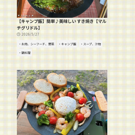
【キャンプ飯】簡単♪美味しい すき焼き【マル
チグリドル】
2026/5/27
・お肉、シーフード、野菜
・キャンプ飯
・スープ、汁物
・鍋料理