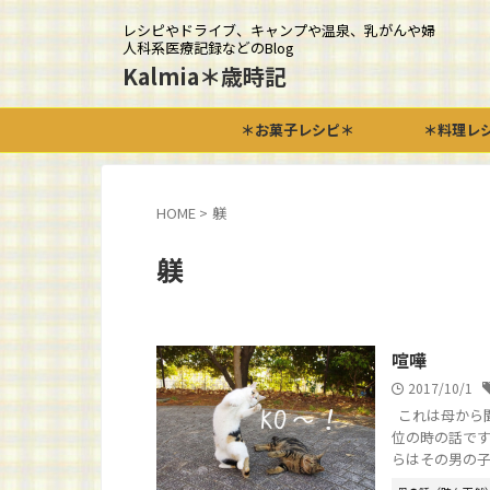
レシピやドライブ、キャンプや温泉、乳がんや婦
人科系医療記録などのBlog
Kalmia＊歳時記
＊お菓子レシピ＊
＊料理レ
HOME
>
躾
躾
喧嘩
2017/10/1
これは母から
位の時の話です
らはその男の子に