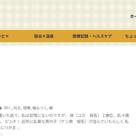
ホ
シピ＊
宿泊＊温泉
医療記録・ヘルスケア
ちょ
叩く
,
叱る
,
喧嘩
,
噛みつく
,
躾
聞いた話で、私は記憶にないのですが、 妹（ユカ 仮名）２歳位、私４歳
。 ピンチ！ 近所に乱暴な男の子（ケン君 仮名）が住んでいたらしく 私
つかま ...