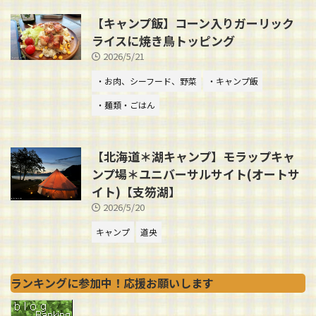
【キャンプ飯】コーン入りガーリック
ライスに焼き鳥トッピング
2026/5/21
・お肉、シーフード、野菜
・キャンプ飯
・麺類・ごはん
【北海道＊湖キャンプ】モラップキャ
ンプ場＊ユニバーサルサイト(オートサ
イト)【支笏湖】
2026/5/20
キャンプ
道央
ランキングに参加中！応援お願いします