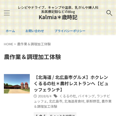
レシピやドライブ、キャンプや温泉、乳がんや婦人科
系医療記録などのBlog
Kalmia＊歳時記
ホーム
お問い合わせ
プライバシーポリシー
HOME
>
農作業＆調理加工体験
農作業＆調理加工体験
【北海道 / 北広島市グルメ】ホクレン
くるるの杜＊農村レストランへ【ビュ
ッフェランチ】
2018/6/4
くるるの杜
,
バイキング
,
ランチビ
ュッフェ
,
北広島市
,
北海道産食材
,
新鮮野菜
,
農作業
＆調理加工体験
§ 食 §
ちょっとお出掛け