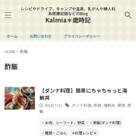
レシピやドライブ、キャンプや温泉、乳がんや婦人科
系医療記録などのBlog
Kalmia＊歳時記
ホーム
お問い合わせ
プライバシーポリシー
HOME
>
酢飯
酢飯
【ダンナ料理】簡単にちゃちゃっと海
鮮丼
2018/7/31
ダンナ料理
,
刺身
,
海鮮丼
,
簡単
,
酢
飯
・お肉、シーフード、野菜
・男飯(ダンナ料理)
・麺類・ごはん
＊料理レシピ＊