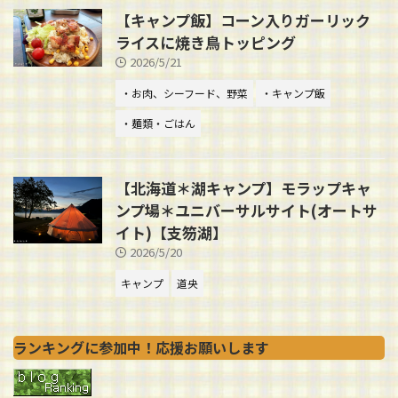
【キャンプ飯】コーン入りガーリック
ライスに焼き鳥トッピング
2026/5/21
・お肉、シーフード、野菜
・キャンプ飯
・麺類・ごはん
【北海道＊湖キャンプ】モラップキャ
ンプ場＊ユニバーサルサイト(オートサ
イト)【支笏湖】
2026/5/20
キャンプ
道央
ランキングに参加中！応援お願いします