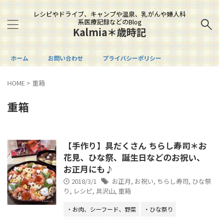
レシピやドライブ、キャンプや温泉、乳がんや婦人科
系医療記録などのBlog
Kalmia＊歳時記
ホーム
お問い合わせ
プライバシーポリシー
HOME
>
重箱
重箱
【手作り】具だくさん ちらし寿司＊お
花見、ひな祭、誕生日などのお祝い、
お正月にも♪
2018/3/1
お正月
,
お祝い
,
ちらし寿司
,
ひな祭
り
,
レシピ
,
具沢山
,
重箱
・お肉、シーフード、野菜
・ひな祭り