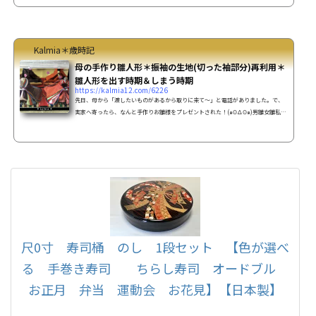
るまで、よく練り混ぜる(求肥) 台に青きな粉で打ち粉をし、その上に求肥を置き、
上からも青きな粉を軽くふりか...
Kalmia＊歳時記
母の手作り雛人形＊振袖の生地(切った袖部分)再利用＊
雛人形を出す時期＆しまう時期
https://kalmia12.com/6226
先日、母から「渡したいものがあるから取りに来て～」と電話がありました。で、
実家へ寄ったら、なんと手作りお雛様をプレゼントされた！(๑ʘ∆ʘ๑)男雛女雛私
「あれ？(･_･?この お雛様の着物、見覚えのある生地・・もしかして？」と、母に言
うと、母「分かった？(◦ˉ ˘ ˉ◦)ﾌﾌｰﾝ」実はこの雛人形の着物は私が結婚した際に
振袖の袖を詰めた時の生地で作られていました！顔は綿棒で女雛の髪の毛は帯に使
っていた糸、手頃なケースを見つけ、屏風は従兄弟の結婚披露宴の時のプロフィー
ルブックの表紙(カバー？)部分に桜のシールを貼ったようで...
尺0寸 寿司桶 のし 1段セット 【色が選べ
る 手巻き寿司 ちらし寿司 オードブル
お正月 弁当 運動会 お花見】【日本製】