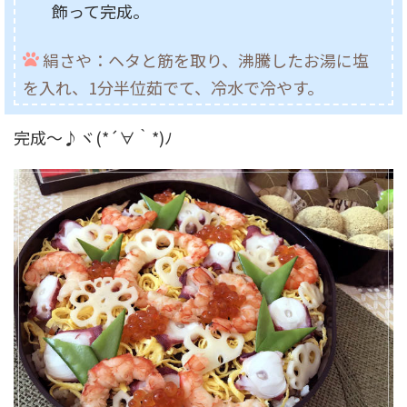
飾って完成。
絹さや：ヘタと筋を取り、沸騰したお湯に塩
を入れ、1分半位茹でて、冷水で冷やす。
完成～♪ヾ(*´∀｀*)ﾉ