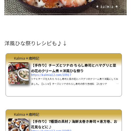
洋風ひな祭りレシピも♪↓
Kalmia＊歳時記
【手作り】チーズとツナの ちらし寿司とハマグリと菜
の花のクリーム煮＊洋風ひな祭り
https://kalmia12.com/10917
ツナとチーズを入れた ちらし寿司と菜の花とハマグリのクリーム煮で洋風にしてみ
ました。【レシピ】チーズとツナのちらし寿司の作り方材料 2人分ツナ
1缶チーズ 40ｇパプリカ(赤) 1/4個パセリ 適量白ごま
適量寿司飯〇酢 大さじ1.5〇砂糖 大さじ2〇塩 ひ
とつまみ温かいご飯 お茶碗3杯分作り方 パプリカは1cm角位に切り、さっと湯
でておく。 ツナ缶の油を切り、チーズは好みの大きさに角切りにする。 温かいご飯
に〇の寿司酢を回しかけ、切るように混ぜる...
Kalmia＊歳時記
【手作り】7種類の具材♪海鮮太巻き寿司＊恵方巻、お
花見などに♪
https://kalmia12.com/10682