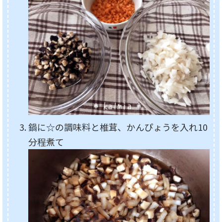
鍋に☆の調味料と椎茸、かんぴょうを入れ10
分程煮て