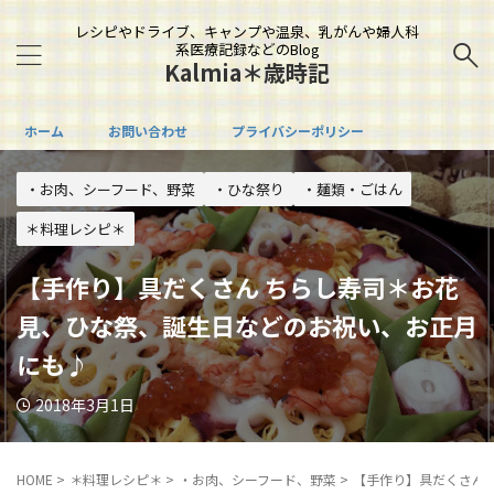
レシピやドライブ、キャンプや温泉、乳がんや婦人科
系医療記録などのBlog
Kalmia＊歳時記
ホーム
お問い合わせ
プライバシーポリシー
・お肉、シーフード、野菜
・ひな祭り
・麺類・ごはん
＊料理レシピ＊
【手作り】具だくさん ちらし寿司＊お花
見、ひな祭、誕生日などのお祝い、お正月
にも♪
2018年3月1日
HOME
>
＊料理レシピ＊
>
・お肉、シーフード、野菜
>
【手作り】具だくさん