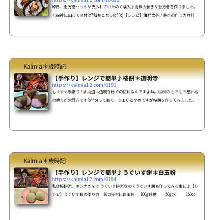
昨日、恵方巻セットが売られていたので購入♪海鮮太巻き＆恵方巻を作りました。
七福神に因んで具材は7種類となっ(o^^o)【レシピ】海鮮太巻き寿司の作り方材料恵
方巻セットか、手巻き寿司セットサーモン、甘えび、マグロ、鯛、トビッコ、玉
子、イクラ大葉 6枚くらい海苔 2枚温かいご
飯 お茶碗2杯分寿司酢酢 20ｇ砂糖 5ｇ塩
2ｇお好みに合わせて調整してください。作り方 寿司酢の調味料を
混ぜて寿司飯を作る。 巻き簾の...
Kalmia＊歳時記
【手作り】レンジで簡単♪桜餅＊道明寺
https://kalmia12.com/6191
もうすぐ雛祭り！北海道は道明寺粉での桜餅なんですよね。桜餅の もちもち感と桜
の香りが大好きです(o^^o)って事で、ちょいと早めですが桜餅を作ってみました。和
菓子、初挑戦です～(`0´*)ﾉ"【レシピ】桜餅の作り方 10コ分材料道明寺粉
150gお湯 220cc砂糖
15g塩 ひとつまみあんこ(つぶorこし:お好みで) 150
ｇ桜の葉の塩漬け 10枚食紅 適量作り方
桜の葉は 水に30分程つけて塩抜きする。 あ...
Kalmia＊歳時記
【手作り】レンジで簡単♪うぐいす餅＊白玉粉
https://kalmia12.com/6194
私は桜餅派、ダンナさんは うぐいす餅派なのでうぐいす餅も作ってみる事に♪【レ
シピ】うぐいす餅の作り方 10コ分材料白玉粉 100g砂糖 50g水 150ccあ
んこ 200g青きなこ 適量作り方 あんこを10等分にして丸めておく。 耐熱容器に白
玉粉と砂糖を入れ、水を少しずつ加えながら混ぜる。 ラップをしてレンジ600wで3
分加熱。 全体を混ぜ、再びラップをしてレンジ600wで2分加熱。 全体が滑らかにな