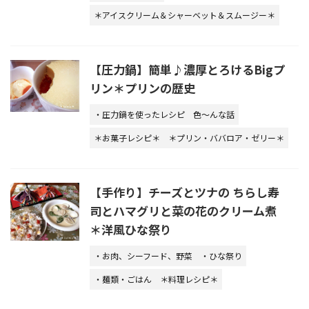
＊アイスクリーム＆シャーベット＆スムージー＊
【圧力鍋】簡単♪濃厚とろけるBigプ
リン＊プリンの歴史
・圧力鍋を使ったレシピ
色～んな話
＊お菓子レシピ＊
＊プリン・ババロア・ゼリー＊
【手作り】チーズとツナの ちらし寿
司とハマグリと菜の花のクリーム煮
＊洋風ひな祭り
・お肉、シーフード、野菜
・ひな祭り
・麺類・ごはん
＊料理レシピ＊