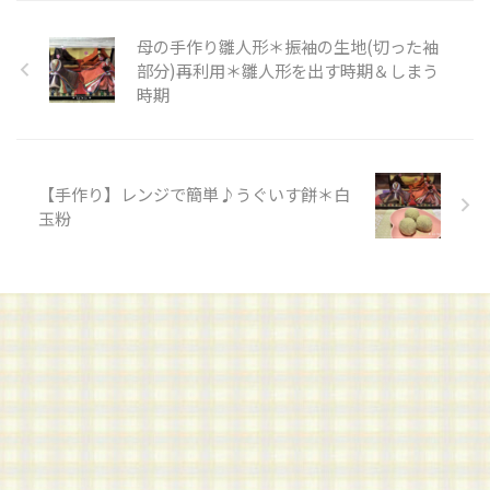
母の手作り雛人形＊振袖の生地(切った袖
部分)再利用＊雛人形を出す時期＆しまう
時期
【手作り】レンジで簡単♪うぐいす餅＊白
玉粉