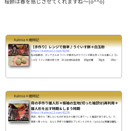
桜餅は春を感じさせてくれますね～(o^^o)
Kalmia＊歳時記
【手作り】レンジで簡単♪うぐいす餅＊白玉粉
https://kalmia12.com/6194
私は桜餅派、ダンナさんは うぐいす餅派なのでうぐいす餅も作ってみる事に♪【レ
シピ】うぐいす餅の作り方 10コ分材料白玉粉 100g砂糖 50g水 150ccあ
んこ 200g青きなこ 適量作り方 あんこを10等分にして丸めておく。 耐熱容器に白
玉粉と砂糖を入れ、水を少しずつ加えながら混ぜる。 ラップをしてレンジ600wで3
分加熱。 全体を混ぜ、再びラップをしてレンジ600wで2分加熱。 全体が滑らかにな
るまで、よく練り混ぜる(求肥) 台に青きな粉で打ち粉をし、その上に求肥を置き、
上からも青きな粉を軽くふりか...
Kalmia＊歳時記
母の手作り雛人形＊振袖の生地(切った袖部分)再利用＊
雛人形を出す時期＆しまう時期
https://kalmia12.com/6226
先日、母から「渡したいものがあるから取りに来て～」と電話がありました。で、
実家へ寄ったら、なんと手作りお雛様をプレゼントされた！(๑ʘ∆ʘ๑)男雛女雛私
「あれ？(･_･?この お雛様の着物、見覚えのある生地・・もしかして？」と、母に言