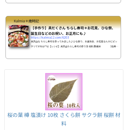
うと、母「分かった？(◦ˉ ˘ ˉ◦)ﾌﾌｰﾝ」実はこの雛人形の着物は私が結婚した際に
振袖の袖を詰めた時の生地で作られていました！顔は綿棒で女雛の髪の毛は帯に使
っていた糸、手頃なケースを見つけ、屏風は従兄弟の結婚披露宴の時のプロフィー
ルブックの表紙(カバー？)部分に桜のシールを貼ったようで...
Kalmia＊歳時記
【手作り】具だくさん ちらし寿司＊お花見、ひな祭、
誕生日などのお祝い、お正月にも♪
https://kalmia12.com/6203
具沢山な ちらし寿司を作ってみました♪ひな祭り、お誕生日、お花見なんかにピッ
タリですね(o^^o)【レシピ】具沢山ちらし寿司の作り方 材料 酢飯米 3合寿司
酢(酢：大さじ5、砂糖：大さじ3、塩：小さじ1)お好みで酢、砂糖の割合を調整して
ください。甘辛煮干し椎茸 4枚かんぴょう 20gニンジン 1/2本
☆だし汁 100cc☆椎茸の戻し汁 100cc☆酒 大さじ3☆みりん
大さじ2☆しょう油 大さじ3☆砂糖 大さじ3甘酢漬けレンコ
ン 1節ゆでタコ足 1本調味料(酢：...
桜の葉 樽 塩漬け 10枚 さくら餅 サクラ餅 桜餅 材
料