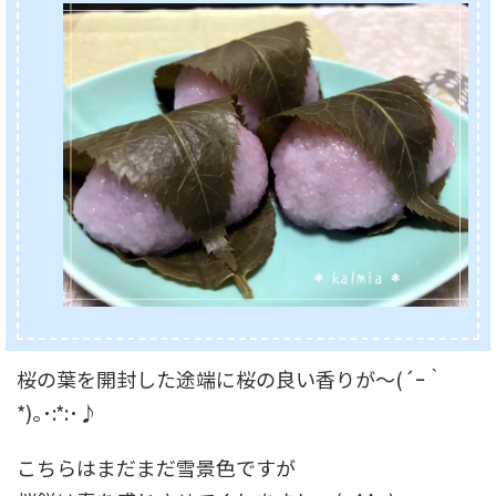
桜の葉を開封した途端に桜の良い香りが～(´ｰ｀
*)｡･:*:･♪
こちらはまだまだ雪景色ですが