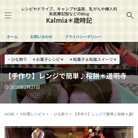
レシピやドライブ、キャンプや温泉、乳がんや婦人科
系医療記録などのBlog
Kalmia＊歳時記
ホーム
お問い合わせ
プライバシーポリシー
・ひな祭り
＊お菓子レシピ＊
＊和菓子＆和風スイーツ＊
【手作り】レンジで簡単♪桜餅＊道明寺
2018年2月27日
HOME
>
＊料理レシピ＊
>
・ひな祭り
>
【手作り】レンジで簡単♪桜餅＊道明