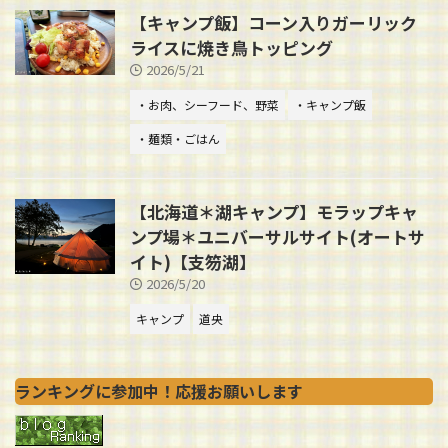
【キャンプ飯】コーン入りガーリック
ライスに焼き鳥トッピング
2026/5/21
・お肉、シーフード、野菜
・キャンプ飯
・麺類・ごはん
【北海道＊湖キャンプ】モラップキャ
ンプ場＊ユニバーサルサイト(オートサ
イト)【支笏湖】
2026/5/20
キャンプ
道央
ランキングに参加中！応援お願いします