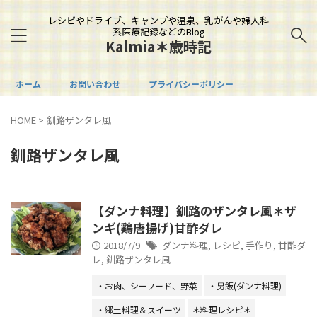
レシピやドライブ、キャンプや温泉、乳がんや婦人科
系医療記録などのBlog
Kalmia＊歳時記
ホーム
お問い合わせ
プライバシーポリシー
HOME
>
釧路ザンタレ風
釧路ザンタレ風
【ダンナ料理】釧路のザンタレ風＊ザ
ンギ(鶏唐揚げ)甘酢ダレ
2018/7/9
ダンナ料理
,
レシピ
,
手作り
,
甘酢ダ
レ
,
釧路ザンタレ風
・お肉、シーフード、野菜
・男飯(ダンナ料理)
・郷土料理＆スイーツ
＊料理レシピ＊