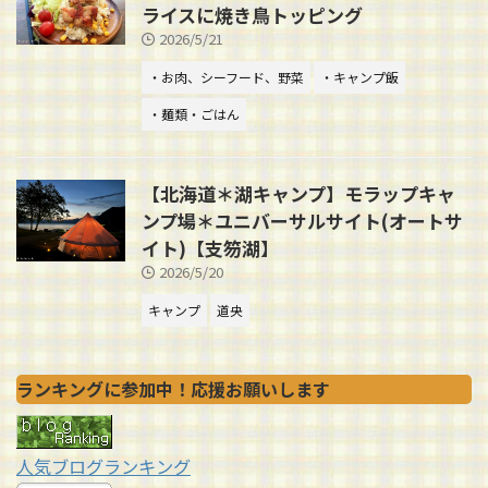
ライスに焼き鳥トッピング
2026/5/21
・お肉、シーフード、野菜
・キャンプ飯
・麺類・ごはん
【北海道＊湖キャンプ】モラップキャ
ンプ場＊ユニバーサルサイト(オートサ
イト)【支笏湖】
2026/5/20
キャンプ
道央
ランキングに参加中！応援お願いします
人気ブログランキング