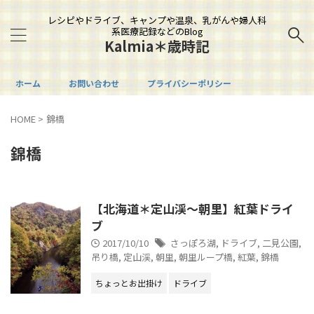
レシピやドライブ、キャンプや温泉、乳がんや婦人科
系医療記録などのBlog
Kalmia＊歳時記
ホーム
お問い合わせ
プライバシーポリシー
HOME
>
錦橋
錦橋
【北海道＊定山渓～朝里】紅葉ドライ
ブ
2017/10/10
さっぽろ湖
,
ドライブ
,
二見公園
,
吊り橋
,
定山渓
,
朝里
,
朝里ループ橋
,
紅葉
,
錦橋
ちょっとお出掛け
ドライブ