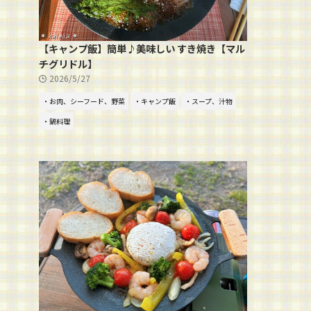
【キャンプ飯】簡単♪美味しい すき焼き【マル
チグリドル】
2026/5/27
・お肉、シーフード、野菜
・キャンプ飯
・スープ、汁物
・鍋料理