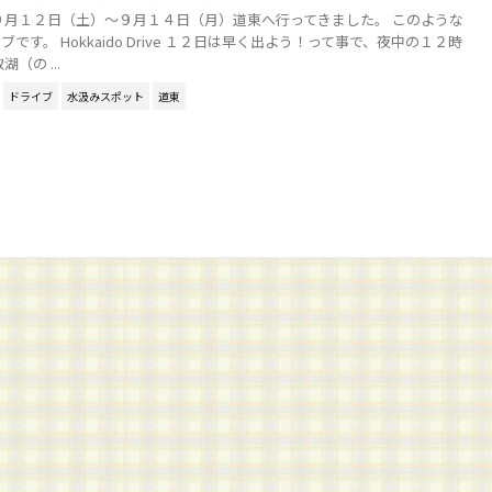
９月１２日（土）～９月１４日（月）道東へ行ってきました。 このような
です。 Hokkaido Drive １２日は早く出よう！って事で、夜中の１２時
（の ...
ドライブ
水汲みスポット
道東