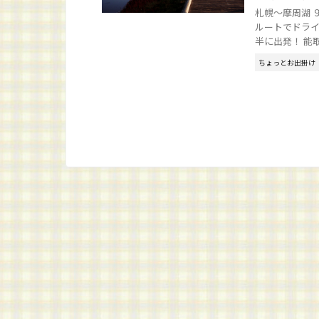
札幌～摩周湖 
ルートでドライブ
半に出発！ 能取湖
ちょっとお出掛け