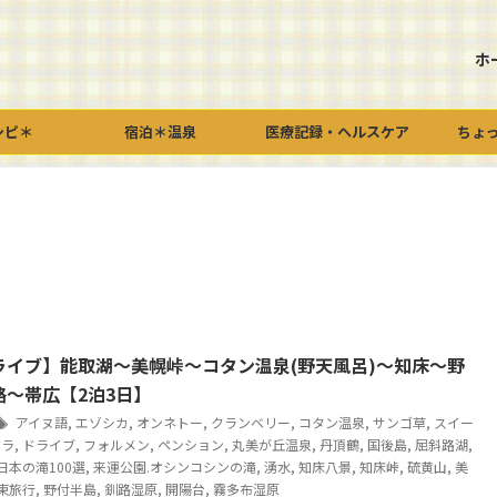
ホ
シピ＊
宿泊＊温泉
医療記録・ヘルスケア
ちょ
ライブ】能取湖～美幌峠～コタン温泉(野天風呂)～知床～野
路～帯広【2泊3日】
アイヌ語
,
エゾシカ
,
オンネトー
,
クランベリー
,
コタン温泉
,
サンゴ草
,
スイー
ワラ
,
ドライブ
,
フォルメン
,
ペンション
,
丸美が丘温泉
,
丹頂鶴
,
国後島
,
屈斜路湖
,
日本の滝100選
,
来運公園.オシンコシンの滝
,
湧水
,
知床八景
,
知床峠
,
硫黄山
,
美
東旅行
,
野付半島
,
釧路湿原
,
開陽台
,
霧多布湿原