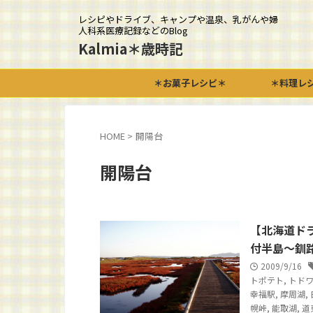
レシピやドライブ、キャンプや温泉、乳がんや婦
人科系医療記録などのBlog
Kalmia＊歳時記
＊お菓子レシピ＊
＊料理レ
HOME
>
開陽台
開陽台
【北海道ド
付半島～釧
2009/9/16
トポテト
,
トド
幸福駅
,
摩周湖
,
幌峠
,
能取湖
,
道