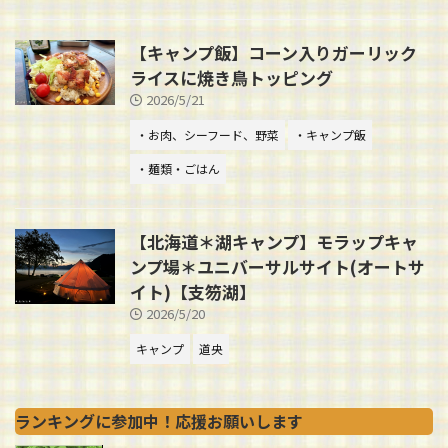
【キャンプ飯】コーン入りガーリック
ライスに焼き鳥トッピング
2026/5/21
・お肉、シーフード、野菜
・キャンプ飯
・麺類・ごはん
【北海道＊湖キャンプ】モラップキャ
ンプ場＊ユニバーサルサイト(オートサ
イト)【支笏湖】
2026/5/20
キャンプ
道央
ランキングに参加中！応援お願いします