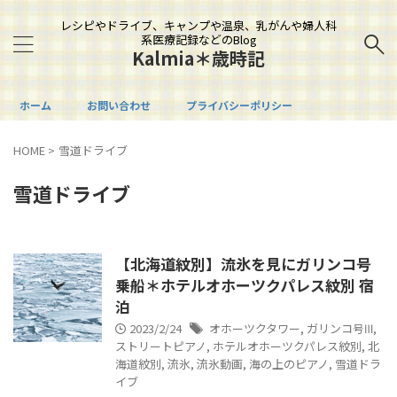
レシピやドライブ、キャンプや温泉、乳がんや婦人科
系医療記録などのBlog
Kalmia＊歳時記
ホーム
お問い合わせ
プライバシーポリシー
HOME
>
雪道ドライブ
雪道ドライブ
【北海道紋別】流氷を見にガリンコ号
乗船＊ホテルオホーツクパレス紋別 宿
泊
2023/2/24
オホーツクタワー
,
ガリンコ号Ⅲ
,
ストリートピアノ
,
ホテルオホーツクパレス紋別
,
北
海道紋別
,
流氷
,
流氷動画
,
海の上のピアノ
,
雪道ドラ
イブ