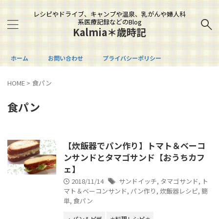
レシピやドライブ、キャンプや温泉、乳がんや婦人科
系医療記録などのBlog
Kalmia＊歳時記
ホーム
お問い合わせ
プライバシーポリシー
HOME
>
食パン
食パン
【炊飯器でパン作り】トマト＆ベーコ
ンサンドとタマゴサンド【おうちカフ
ェ】
2018/11/14
サンドイッチ
,
タマゴサンド
,
ト
マト＆ベーコンサンド
,
パン作り
,
炊飯器レシピ
,
簡
単
,
食パン
・パン＆ピザ
＊料理レシピ＊