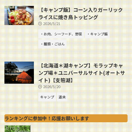
【キャンプ飯】コーン入りガーリック
ライスに焼き鳥トッピング
2026/5/21
・お肉、シーフード、野菜
・キャンプ飯
・麺類・ごはん
【北海道＊湖キャンプ】モラップキャ
ンプ場＊ユニバーサルサイト(オートサ
イト)【支笏湖】
2026/5/20
キャンプ
道央
ランキングに参加中！応援お願いします