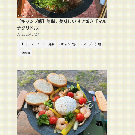
【キャンプ飯】簡単♪美味しい すき焼き【マル
チグリドル】
2026/5/27
・お肉、シーフード、野菜
・キャンプ飯
・スープ、汁物
・鍋料理