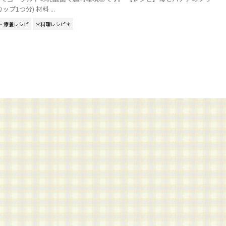
プ1つ分) 材料 ...
・療養レシピ
＊料理レシピ＊