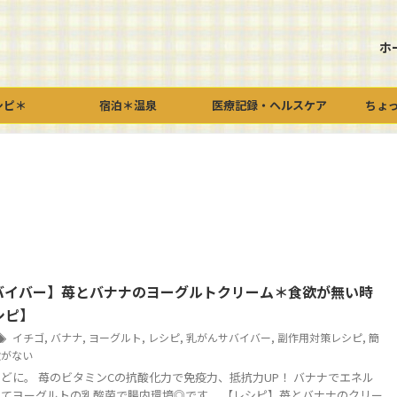
ホ
シピ＊
宿泊＊温泉
医療記録・ヘルスケア
ちょ
バイバー】苺とバナナのヨーグルトクリーム＊食欲が無い時
シピ】
イチゴ
,
バナナ
,
ヨーグルト
,
レシピ
,
乳がんサバイバー
,
副作用対策レシピ
,
簡
欲がない
どに。 苺のビタミンCの抗酸化力で免疫力、抵抗力UP！ バナナでエネル
てヨーグルトの乳酸菌で腸内環境◎です。 【レシピ】苺とバナナのクリー