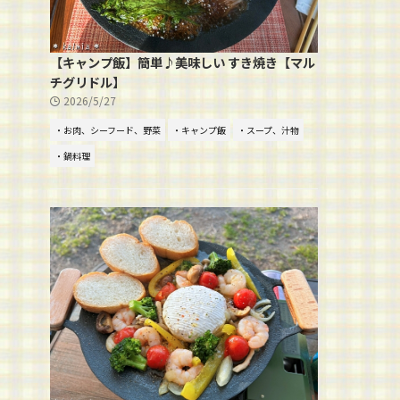
【キャンプ飯】簡単♪美味しい すき焼き【マル
チグリドル】
2026/5/27
・お肉、シーフード、野菜
・キャンプ飯
・スープ、汁物
・鍋料理