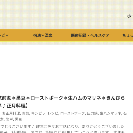
ホ
シピ＊
宿泊＊温泉
医療記録・ヘルスケア
ちょ
筑前煮＊黒豆＊ローストポーク＊生ハムのマリネ＊きんぴら
単♪正月料理】
お正月料理
,
お節
,
キンピラ
,
レシピ
,
ローストポーク
,
圧力鍋
,
生ハムマリネ
,
石
煮
,
簡単
,
黒豆
でとうございます♪ 昨年は色々お世話になり、ありがとうございました
今年もお菓子、料理記事、おでかけ記事などをUPしていこうと思います。 本年も