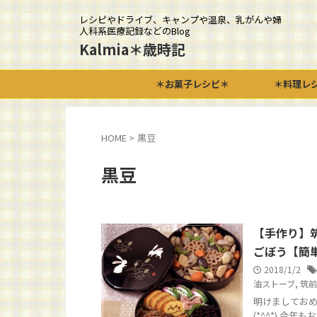
レシピやドライブ、キャンプや温泉、乳がんや婦
人科系医療記録などのBlog
Kalmia＊歳時記
＊お菓子レシピ＊
＊料理レ
HOME
>
黒豆
黒豆
【手作り】
ごぼう【簡
2018/1/2
油ストーブ
,
筑前
明けましておめ
(*^^*) 