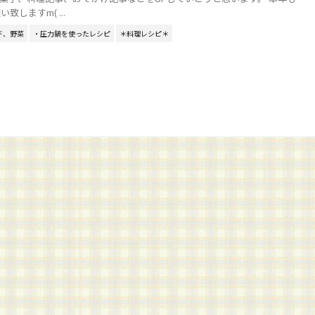
致しますm( ...
ド、野菜
・圧力鍋を使ったレシピ
＊料理レシピ＊