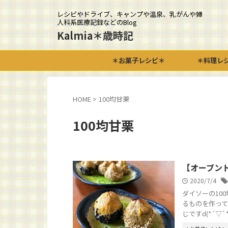
レシピやドライブ、キャンプや温泉、乳がんや婦
人科系医療記録などのBlog
Kalmia＊歳時記
＊お菓子レシピ＊
＊料理レ
HOME
>
100均甘栗
100均甘栗
【オーブン
2020/7/4
ダイソーの10
るものを作って
じですd(*´▽`*)b