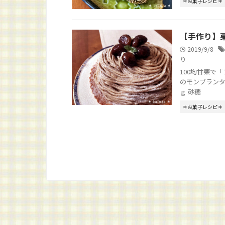
＊お菓子レシピ＊
【手作り】
2019/9/8
り
100均甘栗で
のモンブラン
ｇ 砂糖
＊お菓子レシピ＊