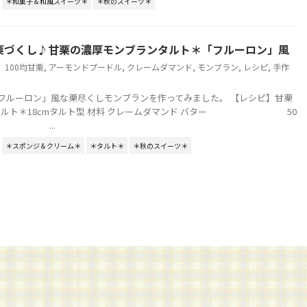
＊和菓子＆和風スイーツ＊
＊秋のスイーツ＊
栗づくし♪甘栗の濃厚モンブランタルト＊「フルーロン」風
100均甘栗
,
アーモンドプードル
,
クレームダマンド
,
モンブラン
,
レシピ
,
手作
「フルーロン」風な栗尽くしモンブランを作ってみました。 【レシピ】甘栗
タルト＊18cmタルト型 材料 クレームダマンド バター 50
 ...
＊スポンジ＆クリーム＊
＊タルト＊
＊秋のスイーツ＊