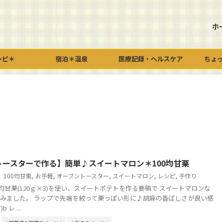
ホ
シピ＊
宿泊＊温泉
医療記録・ヘルスケア
ちょ
トースターで作る】簡単♪スイートマロン＊100均甘栗
100均甘栗
,
お手軽
,
オーブントースター
,
スイートマロン
,
レシピ
,
手作り
0均甘栗(120ｇ×3)を使い、スイートポテトを作る要領で スイートマロンな
みました。 ラップで先端を絞って栗っぽい形に♪胡麻の香ばしさが良い感
 レ ...