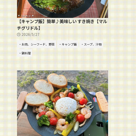
【キャンプ飯】簡単♪美味しい すき焼き【マル
チグリドル】
2026/5/27
・お肉、シーフード、野菜
・キャンプ飯
・スープ、汁物
・鍋料理