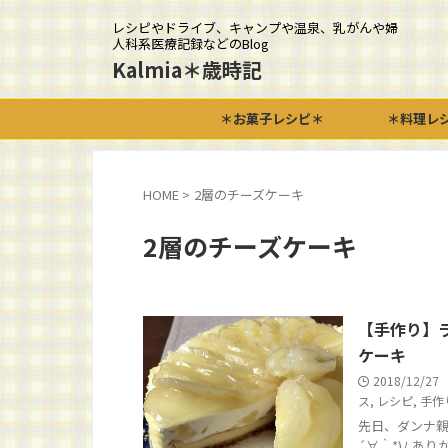
レシピやドライブ、キャンプや温泉、乳がんや婦
人科系医療記録などのBlog
Kalmia＊歳時記
＊お菓子レシピ＊
＊料理レ
HOME
>
2層のチーズケーキ
2層のチーズケーキ
【手作り】
ケーキ
2018/12/27
ス
,
レシピ
,
手作
先日、ダンナ親
´∀｀*)ﾉ 