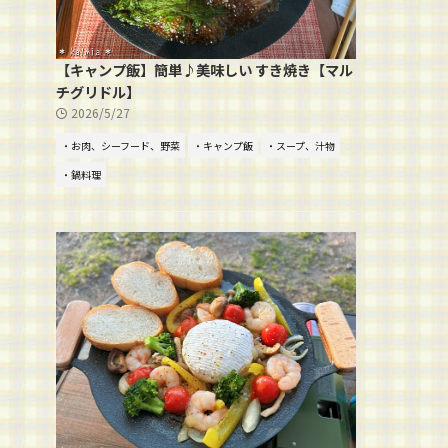
【キャンプ飯】簡単♪美味しい すき焼き【マル
チグリドル】
2026/5/27
・お肉、シーフード、野菜
・キャンプ飯
・スープ、汁物
・鍋料理