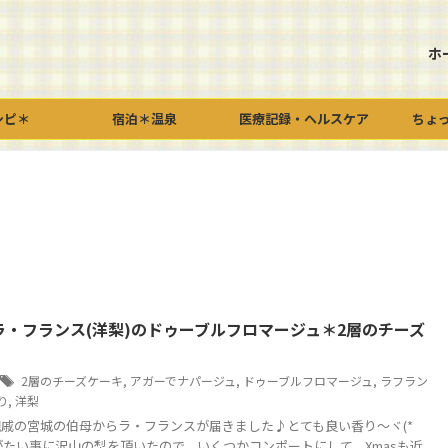
ホ
シピ＊
宿泊＊温泉
医療記録・ヘルスケア
ちょ
ラ・フランス(洋梨)のドゥーブルフロマージュ＊2層のチーズ
2層のチーズケーキ
,
アガーでナパージュ
,
ドゥーブルフロマージュ
,
ラフラン
り
,
洋梨
戚の宮城の伯母からラ・フランスが届きました♪とても良い香り～ヾ(*
ありがたい事に沢山の梨を頂いたので、いくつかコンポートにして、Xmasも近