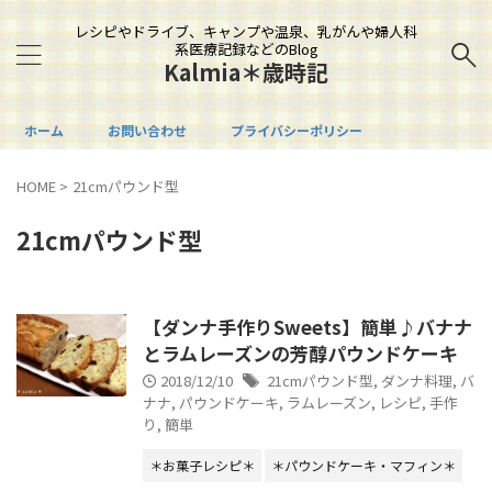
レシピやドライブ、キャンプや温泉、乳がんや婦人科
系医療記録などのBlog
Kalmia＊歳時記
ホーム
お問い合わせ
プライバシーポリシー
HOME
>
21cmパウンド型
21cmパウンド型
【ダンナ手作りSweets】簡単♪バナナ
とラムレーズンの芳醇パウンドケーキ
2018/12/10
21cmパウンド型
,
ダンナ料理
,
バ
ナナ
,
パウンドケーキ
,
ラムレーズン
,
レシピ
,
手作
り
,
簡単
＊お菓子レシピ＊
＊パウンドケーキ・マフィン＊