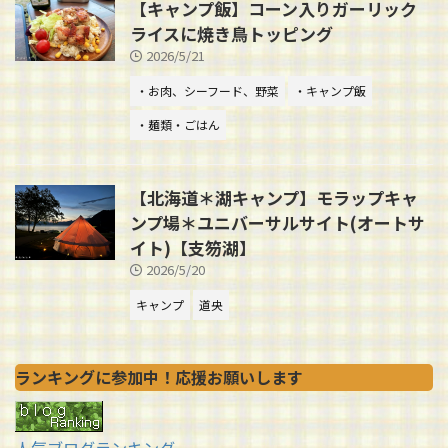
【キャンプ飯】コーン入りガーリック
ライスに焼き鳥トッピング
2026/5/21
・お肉、シーフード、野菜
・キャンプ飯
・麺類・ごはん
【北海道＊湖キャンプ】モラップキャ
ンプ場＊ユニバーサルサイト(オートサ
イト)【支笏湖】
2026/5/20
キャンプ
道央
ランキングに参加中！応援お願いします