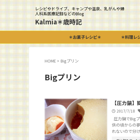
レシピやドライブ、キャンプや温泉、乳がんや婦
人科系医療記録などのBlog
Kalmia＊歳時記
＊お菓子レシピ＊
＊料理レ
HOME
>
Bigプリン
Bigプリン
【圧力鍋】
2017/7/18
圧力鍋でBig
供の頃からの夢
れないので分けまし