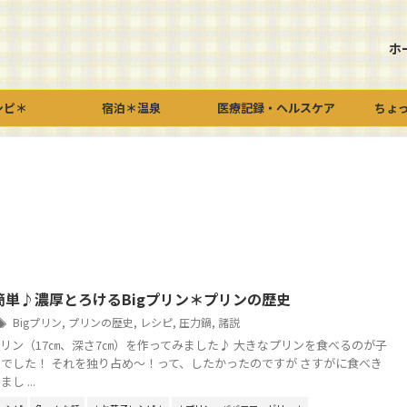
ホ
シピ＊
宿泊＊温泉
医療記録・ヘルスケア
ちょ
簡単♪濃厚とろけるBigプリン＊プリンの歴史
Bigプリン
,
プリンの歴史
,
レシピ
,
圧力鍋
,
諸説
プリン（17㎝、深さ7㎝）を作ってみました♪ 大きなプリンを食べるのが子
でした！ それを独り占め～！って、したかったのですが さすがに食べき
 ...