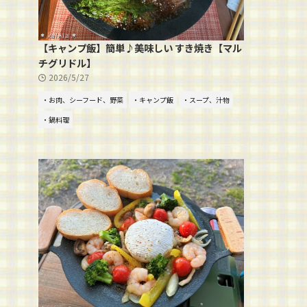
【キャンプ飯】簡単♪美味しい すき焼き【マル
チグリドル】
2026/5/27
・お肉、シーフード、野菜
・キャンプ飯
・スープ、汁物
・鍋料理