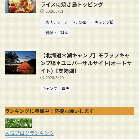
ライスに焼き鳥トッピング
2026/5/21
・お肉、シーフード、野菜
・キャンプ飯
・麺類・ごはん
【北海道＊湖キャンプ】モラップキャ
ンプ場＊ユニバーサルサイト(オートサ
イト)【支笏湖】
2026/5/20
キャンプ
道央
ランキングに参加中！応援お願いします
人気ブログランキング