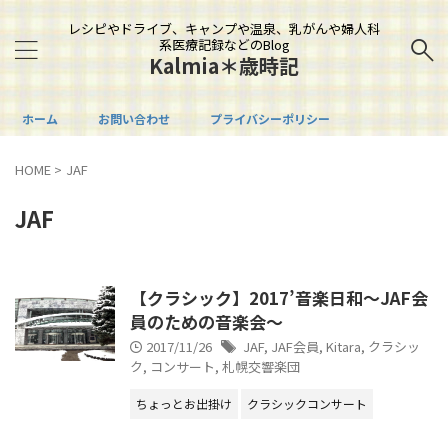
レシピやドライブ、キャンプや温泉、乳がんや婦人科
系医療記録などのBlog
Kalmia＊歳時記
ホーム
お問い合わせ
プライバシーポリシー
HOME
>
JAF
JAF
【クラシック】2017’音楽日和～JAF会
員のための音楽会～
2017/11/26
JAF
,
JAF会員
,
Kitara
,
クラシッ
ク
,
コンサート
,
札幌交響楽団
ちょっとお出掛け
クラシックコンサート