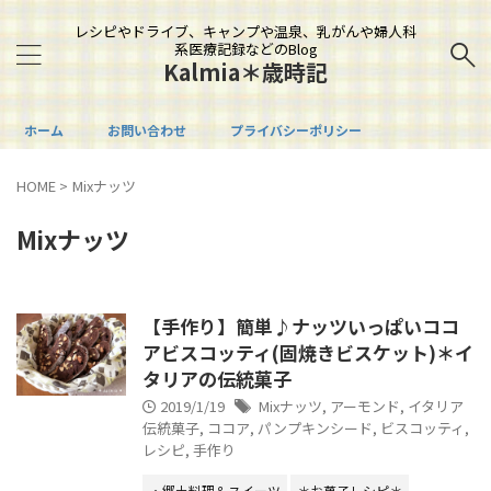
レシピやドライブ、キャンプや温泉、乳がんや婦人科
系医療記録などのBlog
Kalmia＊歳時記
ホーム
お問い合わせ
プライバシーポリシー
HOME
>
Mixナッツ
Mixナッツ
【手作り】簡単♪ナッツいっぱいココ
アビスコッティ(固焼きビスケット)＊イ
タリアの伝統菓子
2019/1/19
Mixナッツ
,
アーモンド
,
イタリア
伝統菓子
,
ココア
,
パンプキンシード
,
ビスコッティ
,
レシピ
,
手作り
・郷土料理＆スイーツ
＊お菓子レシピ＊