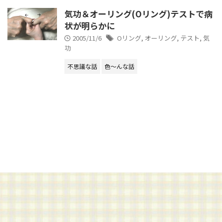
気功＆オーリング(Oリング)テストで病
状が明らかに
2005/11/6
Oリング
,
オーリング
,
テスト
,
気
功
不思議な話
色～んな話