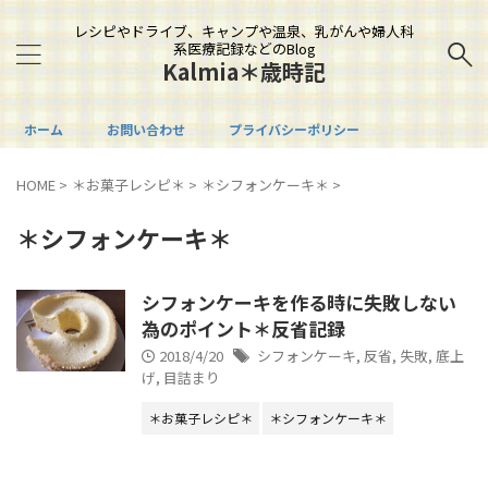
レシピやドライブ、キャンプや温泉、乳がんや婦人科
系医療記録などのBlog
Kalmia＊歳時記
ホーム
お問い合わせ
プライバシーポリシー
HOME
>
＊お菓子レシピ＊
>
＊シフォンケーキ＊
>
＊シフォンケーキ＊
シフォンケーキを作る時に失敗しない
為のポイント＊反省記録
2018/4/20
シフォンケーキ
,
反省
,
失敗
,
底上
げ
,
目詰まり
＊お菓子レシピ＊
＊シフォンケーキ＊