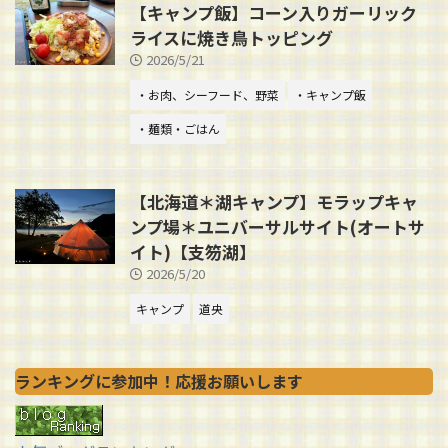
【キャンプ飯】コーン入りガーリック
ライスに焼き鳥トッピング
2026/5/21
・お肉、シーフード、野菜
・キャンプ飯
・麺類・ごはん
【北海道＊湖キャンプ】モラップキャ
ンプ場＊ユニバーサルサイト(オートサ
イト)【支笏湖】
2026/5/20
キャンプ
道央
ランキングに参加中！応援お願いします