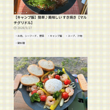
【キャンプ飯】簡単♪美味しい すき焼き【マル
チグリドル】
2026/5/27
・お肉、シーフード、野菜
・キャンプ飯
・スープ、汁物
・鍋料理