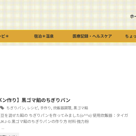
ホ
シピ＊
宿泊＊温泉
医療記録・ヘルスケア
ちょ
パン作り】黒ゴマ餡のちぎりパン
ちぎりパン
,
レシピ
,
手作り
,
炊飯器調理
,
黒ゴマ餡
豆を混ぜた餡の ちぎりパンを作ってみました(o^^o) 使用炊飯器：タイガ
ャーJKJ-G 黒ゴマ餡のちぎりパンの作り方 材料 強力粉
..