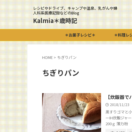
レシピやドライブ、キャンプや温泉、乳がんや婦
人科系医療記録などのBlog
Kalmia＊歳時記
＊お菓子レシピ＊
＊料理レ
HOME
>
ちぎりパン
ちぎりパン
【炊飯器で
2018/11/23
黒すりゴマと小
ーIH炊飯ジ
200ｇ 薄力粉 .