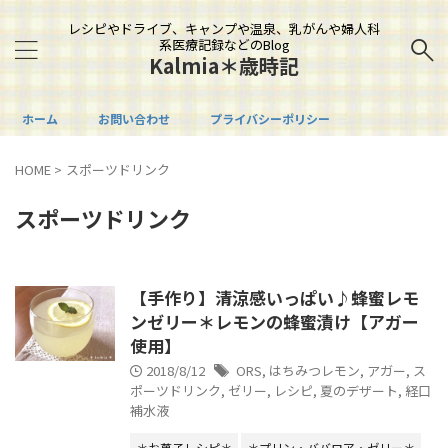
レシピやドライブ、キャンプや温泉、乳がんや婦人科
系医療記録などのBlog
Kalmia＊歳時記
ホーム
お問い合わせ
プライバシーポリシー
HOME
>
スポーツドリンク
スポーツドリンク
【手作り】清涼感いっぱい♪蜂蜜レモ
ンゼリー＊レモンの蜂蜜漬け【アガー
使用】
2018/8/12
ORS
,
はちみつレモン
,
アガー
,
ス
ポーツドリンク
,
ゼリー
,
レシピ
,
夏のデザート
,
経口
補水液
＊お菓子レシピ＊
＊プリン・ババロア・ゼリー＊