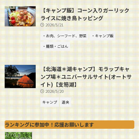
【キャンプ飯】コーン入りガーリック
ライスに焼き鳥トッピング
2026/5/21
・お肉、シーフード、野菜
・キャンプ飯
・麺類・ごはん
【北海道＊湖キャンプ】モラップキャ
ンプ場＊ユニバーサルサイト(オートサ
イト)【支笏湖】
2026/5/20
キャンプ
道央
ランキングに参加中！応援お願いします