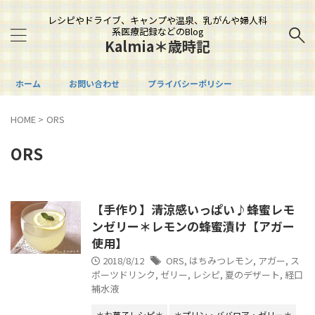
レシピやドライブ、キャンプや温泉、乳がんや婦人科
系医療記録などのBlog
Kalmia＊歳時記
ホーム
お問い合わせ
プライバシーポリシー
HOME
>
ORS
ORS
【手作り】清涼感いっぱい♪蜂蜜レモ
ンゼリー＊レモンの蜂蜜漬け【アガー
使用】
2018/8/12
ORS
,
はちみつレモン
,
アガー
,
ス
ポーツドリンク
,
ゼリー
,
レシピ
,
夏のデザート
,
経口
補水液
＊お菓子レシピ＊
＊プリン・ババロア・ゼリー＊