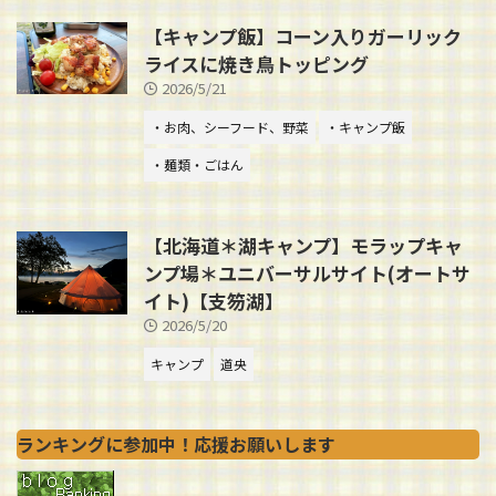
【キャンプ飯】コーン入りガーリック
ライスに焼き鳥トッピング
2026/5/21
・お肉、シーフード、野菜
・キャンプ飯
・麺類・ごはん
【北海道＊湖キャンプ】モラップキャ
ンプ場＊ユニバーサルサイト(オートサ
イト)【支笏湖】
2026/5/20
キャンプ
道央
ランキングに参加中！応援お願いします