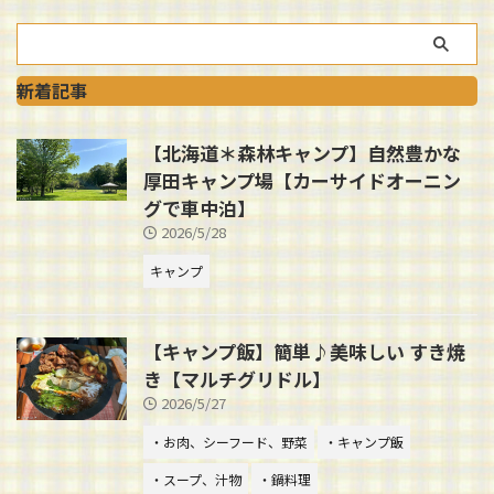
新着記事
【北海道＊森林キャンプ】自然豊かな
厚田キャンプ場【カーサイドオーニン
グで車中泊】
2026/5/28
キャンプ
【キャンプ飯】簡単♪美味しい すき焼
き【マルチグリドル】
2026/5/27
・お肉、シーフード、野菜
・キャンプ飯
・スープ、汁物
・鍋料理